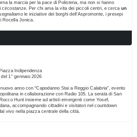
orna la marcia per la pace di Polistena, ma non si hanno
i circostanze. Per chi ama la vita dei piccoli centri, e cerca
un
 segnaliamo le iniziative dei borghi dell’Aspromonte, i presepi
di Rocella Jonica.
Piazza Indipendenza
 del 1° gennaio 2026
del nuovo anno con “Capodanno Stai a Reggio Calabria”, evento
opolitana in collaborazione con Radio 105. La serata di San
r Rocco Hunt insieme ad artisti emergenti come Yosef,
ana, accompagnando cittadini e visitatori nel countdown
l vivo nella piazza centrale della città.