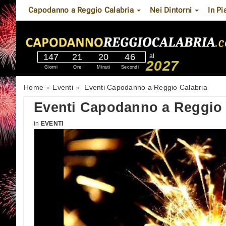
Capodanno a Reggio Calabria
Nei Dintorni
In Pi
147
21
20
45
al
2027
Giorni
Ore
Minuti
Secondi
Home
Eventi
Eventi Capodanno a Reggio Calabria
Eventi Capodanno a Reggio 
in
EVENTI