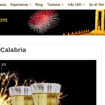
azza
Esperienze
Blog
Turismo
Info Utili
Su di No
Calabria
1
/
1