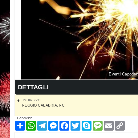
Eventi Capodan
DETTAGLI
INDIRIZZO
REGGIO CALABRIA
,
RC
Condividi:
Condividi
WhatsApp
Telegram
Messenger
Facebook
Twitter
Skype
Message
Email
Copy
Link