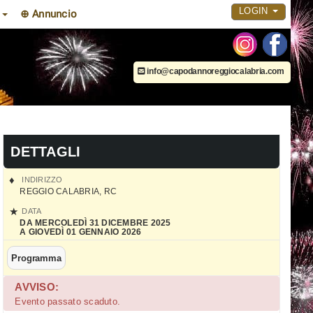
LOGIN
i
⊕ Annuncio
info@capodannoreggiocalabria.com
DETTAGLI
INDIRIZZO
REGGIO CALABRIA
,
RC
DATA
DA MERCOLEDÌ 31 DICEMBRE 2025
A GIOVEDÌ 01 GENNAIO 2026
Programma
AVVISO:
Evento passato scaduto.